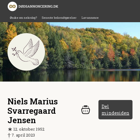
Ønske om nekrolog?
Seneste bekendtgørelser
Lav annonce
Niels Marius
Del
Svarregaard
mindesiden
Jensen
12. oktober 1952
7. april 2023