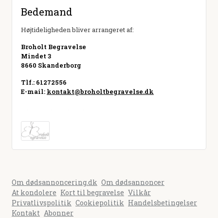
Bedemand
Højtideligheden bliver arrangeret af:
Broholt Begravelse
Mindet 3
8660 Skanderborg
Tlf.: 61272556
E-mail:
kontakt@broholtbegravelse.dk
Besøg hjemmeside
Om dødsannoncering.dk
Om dødsannoncer
At kondolere
Kort til begravelse
Vilkår
Privatlivspolitik
Cookiepolitik
Handelsbetingelser
Kontakt
Abonner