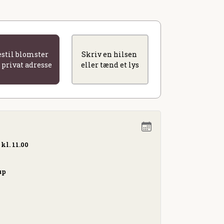
estil blomster
Skriv en hilsen
l privat adresse
eller tænd et lys
kl. 11.00
up