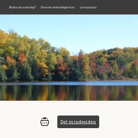
Ønske om nekrolog?
Seneste bekendtgørelser
Lav annonce
Del mindesiden