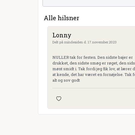
Alle hilsner
Lonny
Delt på mindesiden d. 17.november.2023
NULLER tak for festen. Den sidste bajer er
drukket, den sidste smøg er røget, den sids
mønt smidt i. Tak fordi jeg fik lov, at lærer 
at kende, det har været en fornøjelse. Tak f
alt og sov godt