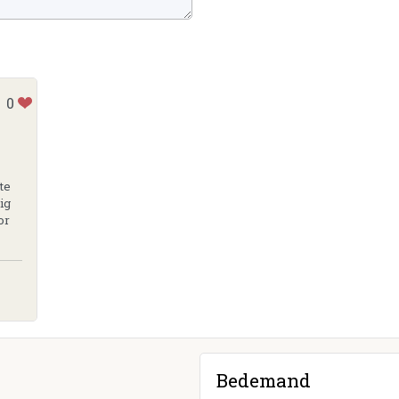
0
te
dig
or
Bedemand