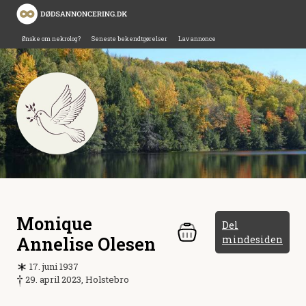
Ønske om nekrolog?
Seneste bekendtgørelser
Lav annonce
Monique
Del
Annelise Olesen
mindesiden
17. juni 1937
29. april 2023, Holstebro