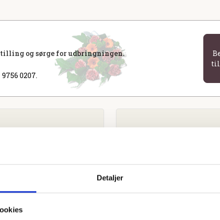
stilling og sørge for udbringningen.
B
ti
 9756 0207.
Detaljer
ookies