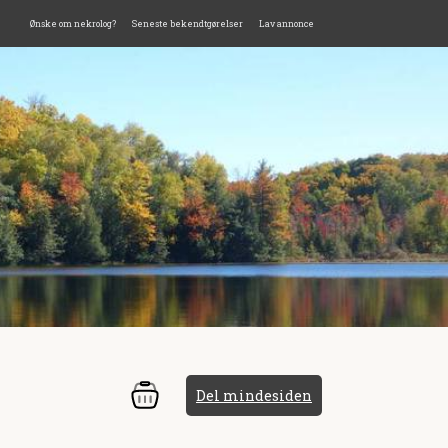
Ønske om nekrolog?
Seneste bekendtgørelser
Lav annonce
Del mindesiden