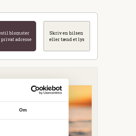
estil blomster
Skriv en hilsen
l privat adresse
eller tænd et lys
Om