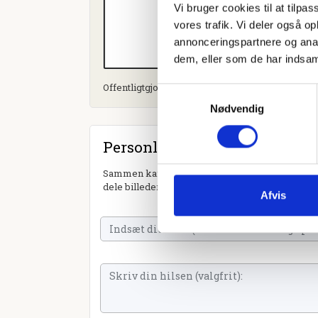
Vi bruger cookies til at tilpas
vores trafik. Vi deler også 
annonceringspartnere og anal
dem, eller som de har indsaml
Offentligtgjort i Dødsannonce til mindeside d. 19.
Samtykkevalg
Nødvendig
Personlig hilsen
Sammen kan vi mindes Mona Jensen. Du kan tæn
dele billeder og video eller blot sende et hjerte 
Afvis