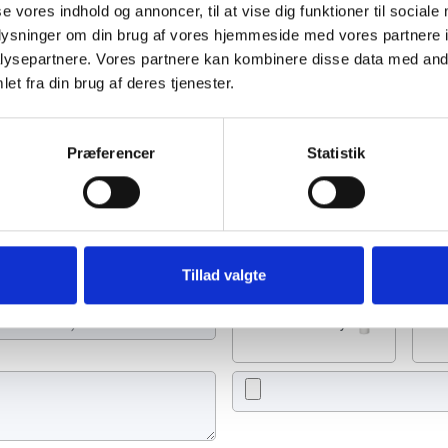
se vores indhold og annoncer, til at vise dig funktioner til sociale
oplysninger om din brug af vores hjemmeside med vores partnere i
ysepartnere. Vores partnere kan kombinere disse data med andr
et fra din brug af deres tjenester.
 juni 2023
Præferencer
Statistik
de et lys, skrive et mindeord,
eller en rose
Tillad valgte
Tænd et lys
Ti