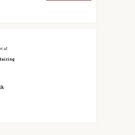
t af:
Hairing
dk