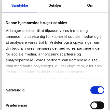
Samtykke
Detaljer
Om
Denne hjemmeside bruger cookies
Offentligtgjort i Fredericia/Vejle Amts/Horsens
Folkeblad d. 20. maj 2023
Vi bruger cookies til at tilpasse vores indhold og
annoncer, til at vise dig funktioner til sociale medier og til
at analysere vores trafik. Vi deler også oplysninger om
Højtideligheden
din brug af vores hjemmeside med vores partnere inden
for sociale medier, annonceringspartnere og
Onsdag
d. 24. maj 2023 kl. 14.00
analysepartnere. Vores partnere kan kombinere disse
Sankt Johannes Kirke
data med andre oplysninger, du har givet dem, eller som
de har indsamlet fra din brug af deres tjenester.
+
−
Samtykkevalg
Nødvendig
Præferencer
Leaflet
|
©
OpenStreetMap
contributors