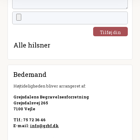
Tilføj din
hilsen
Alle hilsner
Bedemand
Højtideligheden bliver arrangeret af:
Grejsdalens Begravelsesforretning
Grejsdalsvej 265
7100 Vejle
Tlf.: 75 72 36 46
E-mail:
info@grbf.dk
Besøg hjemmeside