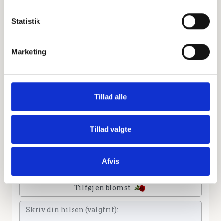
Statistik
Personlig hilsen
Sammen kan vi mindes Mimi Andersen. Du kan tænde et
Marketing
lys, skrive et mindeord,
dele billeder og video eller blot sende et hjerte eller en
rose
Tillad alle
Tillad valgte
Tænd et lys
Afvis
Tilføj et hjerte
Tilføj en blomst