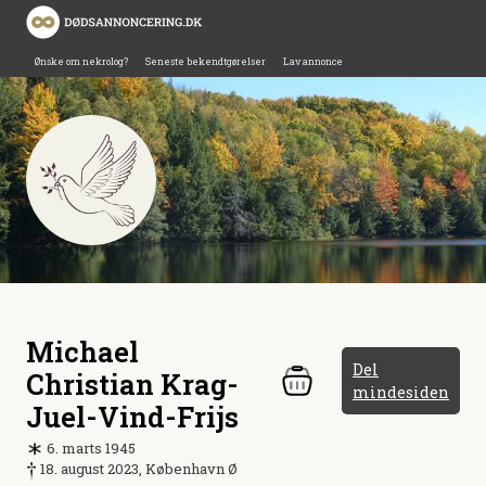
Ønske om nekrolog?
Seneste bekendtgørelser
Lav annonce
Michael
Del
Christian Krag-
mindesiden
Juel-Vind-Frijs
6. marts 1945
18. august 2023, København Ø