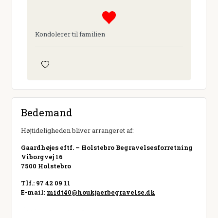
Kondolerer til familien
Bedemand
Højtideligheden bliver arrangeret af:
Gaardhøjes eftf. – Holstebro Begravelsesforretning
Viborgvej 16
7500 Holstebro
Tlf.: 97 42 09 11
E-mail:
midt40@houkjaerbegravelse.dk
Besøg hjemmeside