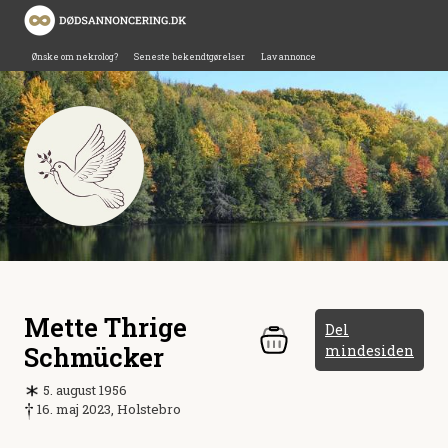
Ønske om nekrolog?
Seneste bekendtgørelser
Lav annonce
Mette Thrige
Del
Schmücker
mindesiden
5. august 1956
16. maj 2023, Holstebro