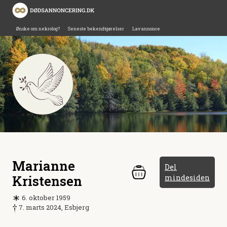
Ønske om nekrolog?
Seneste bekendtgørelser
Lav annonce
Marianne
Del
Kristensen
mindesiden
6. oktober 1959
7. marts 2024, Esbjerg