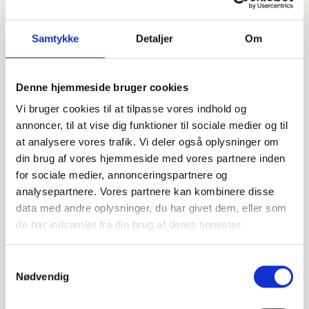
Samtykke
Detaljer
Om
Denne hjemmeside bruger cookies
Vi bruger cookies til at tilpasse vores indhold og
Offentligtgjort i Ugeavisen Esbjerg d. 13. marts 2024
annoncer, til at vise dig funktioner til sociale medier og til
at analysere vores trafik. Vi deler også oplysninger om
din brug af vores hjemmeside med vores partnere inden
Højtideligheden
for sociale medier, annonceringspartnere og
Fredag
d. 15. marts 2024 kl. 13.30
analysepartnere. Vores partnere kan kombinere disse
data med andre oplysninger, du har givet dem, eller som
Vor Frelsers Kirke
de har indsamlet fra din brug af deres tjenester.
Kirkegade 24, 6700 Esbjerg
+
Samtykkevalg
Nødvendig
−