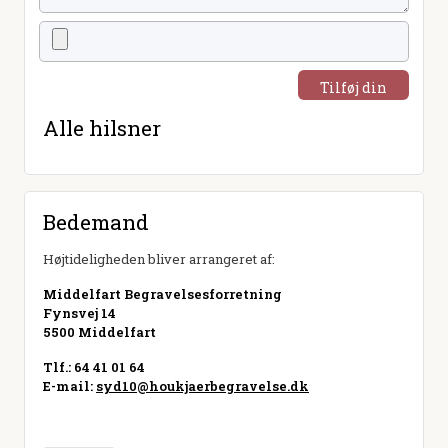
Tilføj din
hilsen
Alle hilsner
Bedemand
Højtideligheden bliver arrangeret af:
Middelfart Begravelsesforretning
Fynsvej 14
5500 Middelfart
Tlf.: 64 41 01 64
E-mail:
syd10@houkjaerbegravelse.dk
Besøg hjemmeside