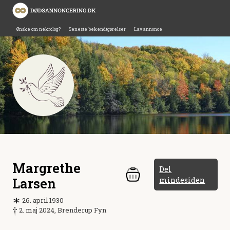
Ønske om nekrolog?
Seneste bekendtgørelser
Lav annonce
Margrethe
Del
Larsen
mindesiden
26. april 1930
2. maj 2024, Brenderup Fyn