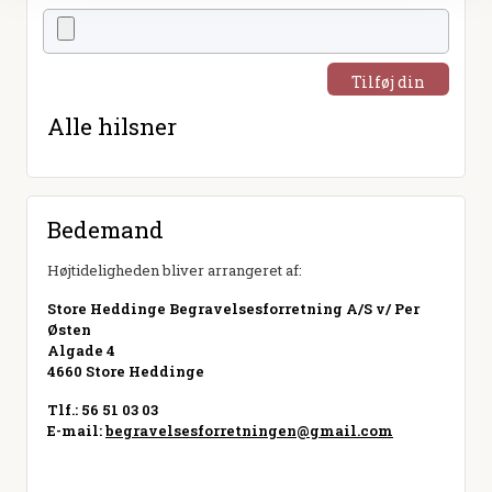
Tilføj din
hilsen
Alle hilsner
Bedemand
Højtideligheden bliver arrangeret af:
Store Heddinge Begravelsesforretning A/S v/ Per
Østen
Algade 4
4660 Store Heddinge
Tlf.: 56 51 03 03
E-mail:
begravelsesforretningen@gmail.com
Besøg hjemmeside