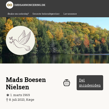
Ønske om nekrolog?
Seneste bekendtgørelser
Lav annonce
Mads Boesen
Del
Nielsen
mindesiden
1. marts 1969
8. juli 2023, Køge