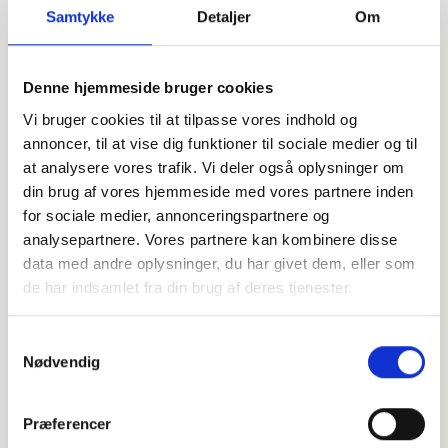
Samtykke
Detaljer
Om
Offentligtgjort i Stevnsbladet d. 26. juli 2023
Denne hjemmeside bruger cookies
Vi bruger cookies til at tilpasse vores indhold og
Højtideligheden
annoncer, til at vise dig funktioner til sociale medier og til
at analysere vores trafik. Vi deler også oplysninger om
Tirsdag
d. 18. juli 2023 kl. 11.00
din brug af vores hjemmeside med vores partnere inden
Sankt Katharina Kirke
for sociale medier, annonceringspartnere og
Kirketorvet 9, 4660 Store Heddinge
analysepartnere. Vores partnere kan kombinere disse
data med andre oplysninger, du har givet dem, eller som
+
de har indsamlet fra din brug af deres tjenester.
−
Samtykkevalg
Nødvendig
Leaflet
|
©
OpenStreetMap
contributors
Præferencer