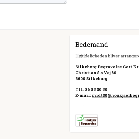
Bedemand
Højtideligheden bliver arrangere
Silkeborg Begravelse Gert Kri
Christian 8.s Vej 60
8600 Silkeborg
Tlf.: 86 85 30 50
E-mail:
midt30@houkjaerbegr
Besøg hjemmeside