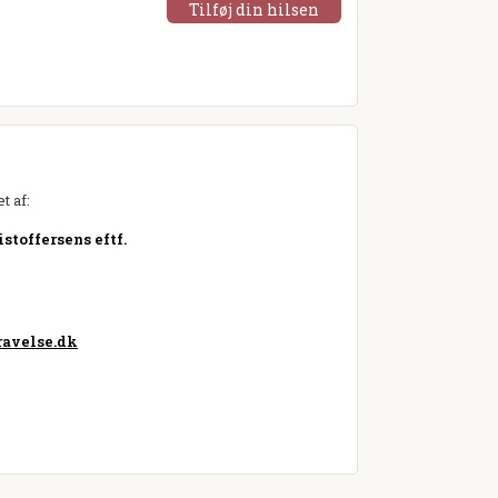
Tilføj din hilsen
t af:
stoffersens eftf.
avelse.dk