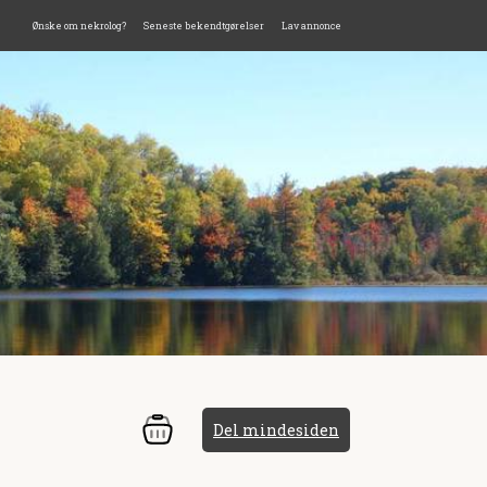
Ønske om nekrolog?
Seneste bekendtgørelser
Lav annonce
Del mindesiden