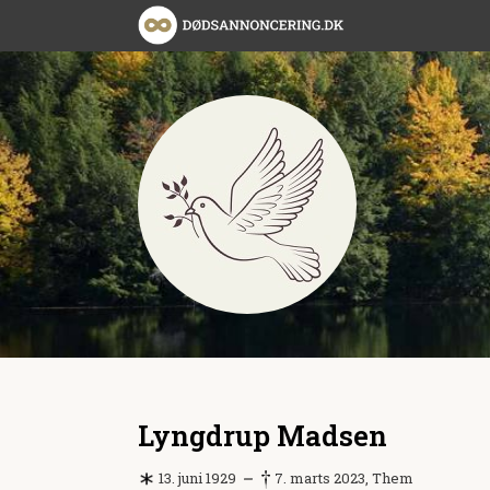
Lyngdrup Madsen
13. juni 1929
7. marts 2023, Them