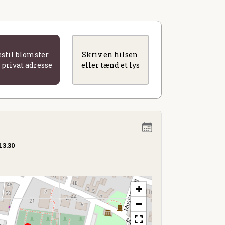
estil blomster
Skriv en hilsen
l privat adresse
eller tænd et lys
13.30
+
−