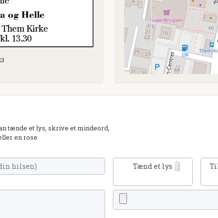
23
 tænde et lys, skrive et mindeord,
eller en rose
Tænd et lys
Ti