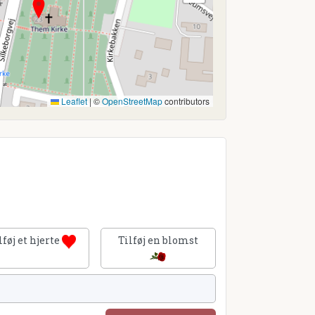
Leaflet
|
©
OpenStreetMap
contributors
lføj et hjerte
Tilføj en blomst