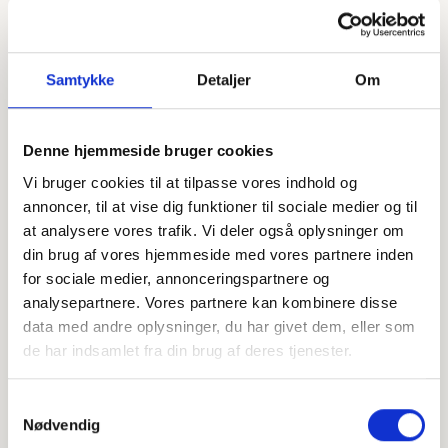
Samtykke
Detaljer
Om
Denne hjemmeside bruger cookies
Vi bruger cookies til at tilpasse vores indhold og
Offentligtgjort i Dødsannonce til mindeside
Se flere
annoncer, til at vise dig funktioner til sociale medier og til
d. 28. juni 2023
at analysere vores trafik. Vi deler også oplysninger om
din brug af vores hjemmeside med vores partnere inden
for sociale medier, annonceringspartnere og
Højtideligheden
analysepartnere. Vores partnere kan kombinere disse
Onsdag
d. 5. juli 2023 kl. 11.00
data med andre oplysninger, du har givet dem, eller som
de har indsamlet fra din brug af deres tjenester.
Astrup Kirke
Østergårdsvej 225, 8355 Solbjerg
Samtykkevalg
Nødvendig
+