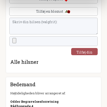
Tilføj en blomst
Tilføj din
hilsen
Alle hilsner
Bedemand
Højtideligheden bliver arrangeret af:
Odder Begravelsesforretning
Rådhusgade 4