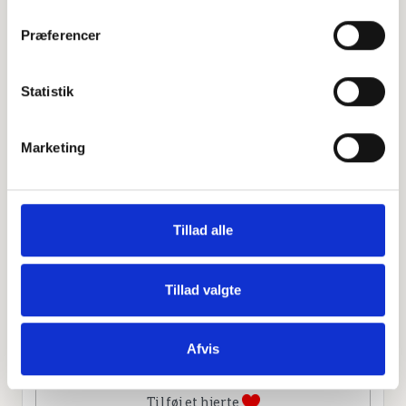
−
Præferencer
Leaflet
|
©
OpenStreetMap
contributors
Statistik
Marketing
Personlig hilsen
Sammen kan vi mindes Lydia Kathrine Andersen. Du kan
tænde et lys, skrive et mindeord,
Tillad alle
dele billeder og video eller blot sende et hjerte eller en
rose
Tillad valgte
Afvis
Tænd et lys
Tilføj et hjerte