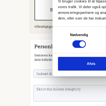
Vi bruger cookies til at tilpas
vores trafik. Vi deler også 
annonceringspartnere og anal
dem, eller som de har indsaml
Offentligtgjort i Fyens Stiftstidende d. 19. nove
Samtykkevalg
Nødvendig
Personlig hilsen
Sammen kan vi mindes Ludvig Christiansen. Du k
dele billeder og video eller blot sende et hjerte 
Afvis