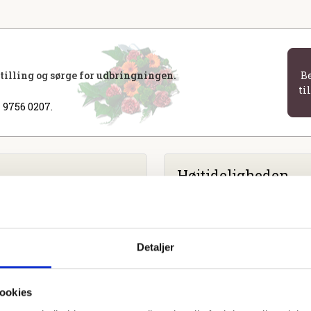
stilling og sørge for udbringningen.
B
ti
 9756 0207.
Højtideligheden
Onsdag
d. 22. november 2023 
Kirkegårdskapellet
Heden 3-5, 5000 Odense C
Detaljer
ookies