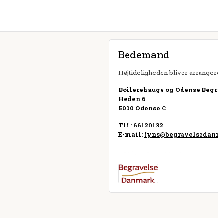
Bedemand
Højtideligheden bliver arrangere
Bøilerehauge og Odense Begr
Heden 6
5000 Odense C
Tlf.: 66120132
E-mail:
fyns@begravelsedan
Besøg hjemmeside