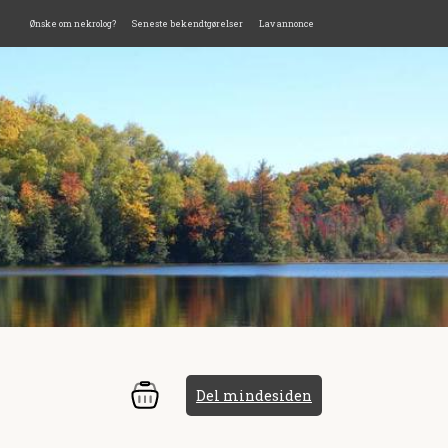
Ønske om nekrolog?
Seneste bekendtgørelser
Lav annonce
Del mindesiden