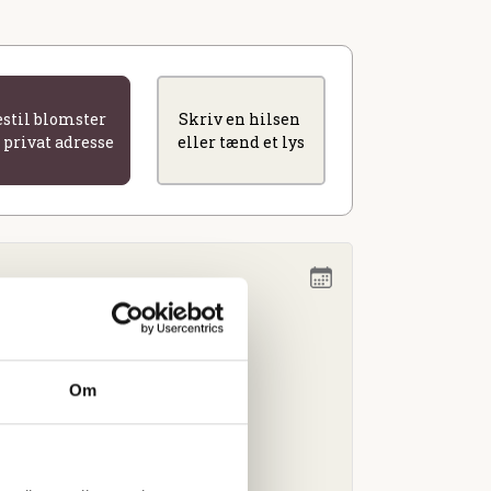
estil blomster
Skriv en hilsen
l privat adresse
eller tænd et lys
kl. 13.30
Om