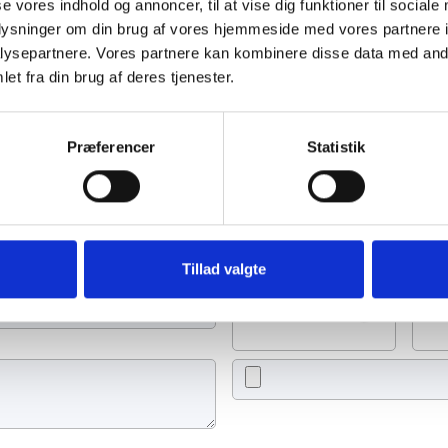
se vores indhold og annoncer, til at vise dig funktioner til sociale
oplysninger om din brug af vores hjemmeside med vores partnere i
ysepartnere. Vores partnere kan kombinere disse data med andr
et fra din brug af deres tjenester.
mber 2023
Præferencer
Statistik
an tænde et lys, skrive et mindeord,
eller en rose
Tillad valgte
Tænd et lys
Ti