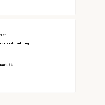
t af:
avelsesforretning
mark.dk