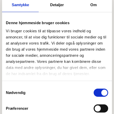
Samtykke
Detaljer
Om
Denne hjemmeside bruger cookies
Offentligtgjort i Halsnæs avis d. 15. marts 2023
Vi bruger cookies til at tilpasse vores indhold og
annoncer, til at vise dig funktioner til sociale medier og til
at analysere vores trafik. Vi deler også oplysninger om
Højtideligheden
din brug af vores hjemmeside med vores partnere inden
for sociale medier, annonceringspartnere og
Torsdag
d. 9. marts 2023 kl. 13.00
analysepartnere. Vores partnere kan kombinere disse
Lynæs Kirke
data med andre oplysninger, du har givet dem, eller som
de har indsamlet fra din brug af deres tjenester.
+
−
Samtykkevalg
Nødvendig
Leaflet
|
©
OpenStreetMap
contributors
Præferencer