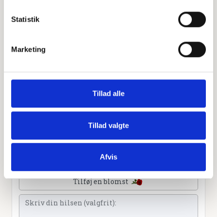
Statistik
Personlig hilsen
Sammen kan vi mindes Lone Rasmussen. Du kan tænde
Marketing
et lys, skrive et mindeord,
dele billeder og video eller blot sende et hjerte eller en
rose
Tillad alle
Tillad valgte
Tænd et lys
Tilføj et hjerte
Afvis
Tilføj en blomst