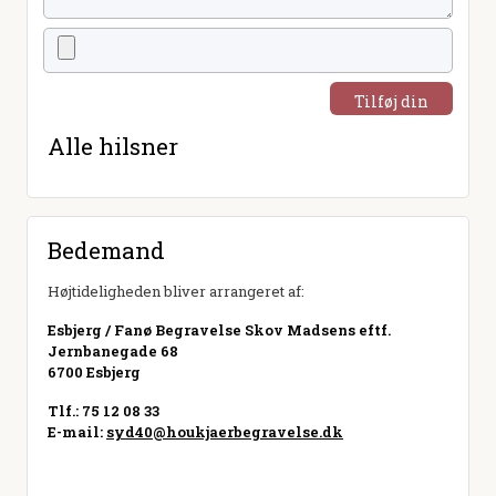
Tilføj din
hilsen
Alle hilsner
Bedemand
Højtideligheden bliver arrangeret af:
Esbjerg / Fanø Begravelse Skov Madsens eftf.
Jernbanegade 68
6700 Esbjerg
Tlf.: 75 12 08 33
E-mail:
syd40@houkjaerbegravelse.dk
Besøg hjemmeside