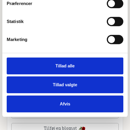
Præferencer
Leaflet
|
©
OpenStreetMap
contributors
Statistik
Personlig hilsen
Marketing
Sammen kan vi mindes Lis Merete Holt. Du kan tænde et
lys, skrive et mindeord,
dele billeder og video eller blot sende et hjerte eller en
rose
Tillad alle
Tillad valgte
Tænd et lys
Afvis
Tilføj et hjerte
Tilføj en blomst