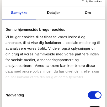
Samtykke
Detaljer
Om
Denne hjemmeside bruger cookies
Offentligtgjort i Dagbladet Ringkøbing-Skjern d. 11.
Vi bruger cookies til at tilpasse vores indhold og
september 2023
annoncer, til at vise dig funktioner til sociale medier og til
at analysere vores trafik. Vi deler også oplysninger om
Højtideligheden
din brug af vores hjemmeside med vores partnere inden
for sociale medier, annonceringspartnere og
Fredag
d. 15. september 2023 kl. 13.00
analysepartnere. Vores partnere kan kombinere disse
data med andre oplysninger, du har givet dem, eller som
Faster Kirke
Møllebækvej 1B, 6900 Skjern
de har indsamlet fra din brug af deres tjenester.
+
Samtykkevalg
Nødvendig
−