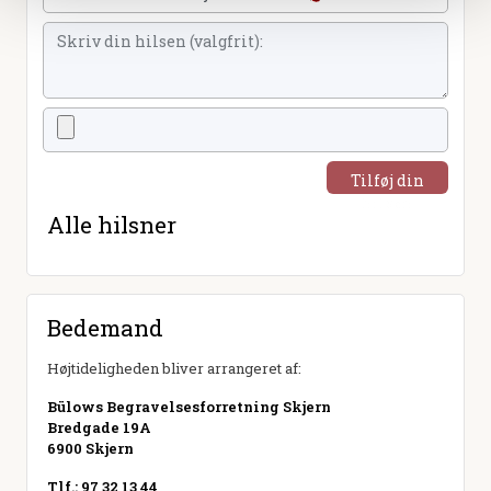
Tilføj din
hilsen
Alle hilsner
Bedemand
Højtideligheden bliver arrangeret af:
Bülows Begravelsesforretning Skjern
Bredgade 19A
6900 Skjern
Tlf.: 97 32 13 44