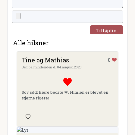
Tilføj din
hilsen
Alle hilsner
Tine og Mathias
0
Delt på mindesiden d. 04.august.2023
Sov sødt kære bedste 🌹. Himlen er blevet en
stjerne rigere!