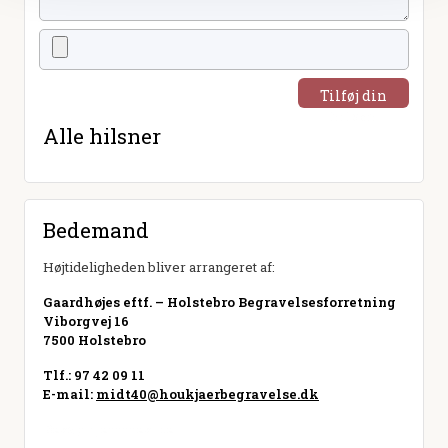
Tilføj din
hilsen
Alle hilsner
Bedemand
Højtideligheden bliver arrangeret af:
Gaardhøjes eftf. – Holstebro Begravelsesforretning
Viborgvej 16
7500 Holstebro
Tlf.: 97 42 09 11
E-mail:
midt40@houkjaerbegravelse.dk
Besøg hjemmeside