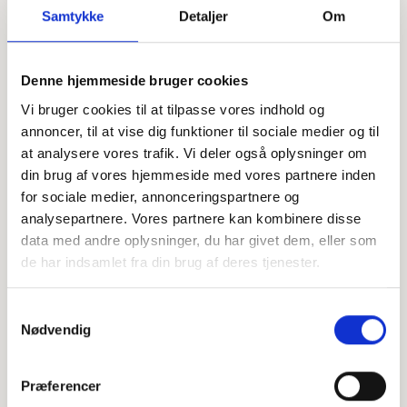
Samtykke
Detaljer
Om
Offentligtgjort i Holstebro Onsdag d. 17. april 2024
Denne hjemmeside bruger cookies
Vi bruger cookies til at tilpasse vores indhold og
annoncer, til at vise dig funktioner til sociale medier og til
Højtideligheden
at analysere vores trafik. Vi deler også oplysninger om
din brug af vores hjemmeside med vores partnere inden
Lørdag
d. 20. april 2024 kl. 14.00
for sociale medier, annonceringspartnere og
Måbjerg Kirke
analysepartnere. Vores partnere kan kombinere disse
Måbjerg Kirkevej 2, 7500 Holstebro
data med andre oplysninger, du har givet dem, eller som
de har indsamlet fra din brug af deres tjenester.
+
−
Samtykkevalg
Nødvendig
Leaflet
|
©
OpenStreetMap
contributors
Præferencer