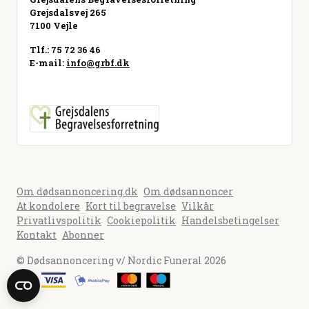
Grejsdalsvej 265
7100 Vejle
Tlf.: 75 72 36 46
E-mail:
info@grbf.dk
Besøg hjemmeside
Om dødsannoncering.dk
Om dødsannoncer
At kondolere
Kort til begravelse
Vilkår
Privatlivspolitik
Cookiepolitik
Handelsbetingelser
Kontakt
Abonner
© Dødsannoncering v/ Nordic Funeral 2026