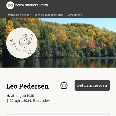
Ønske om nekrolog?
Seneste bekendtgørelser
Lav annonce
Leo Pedersen
Del mindesiden
31. august 1935
20. april 2024, Haderslev