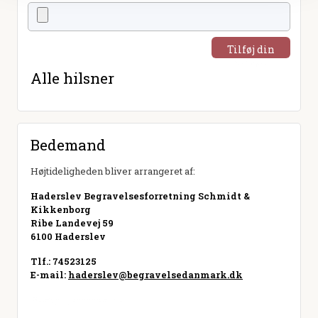
Tilføj din
hilsen
Alle hilsner
Bedemand
Højtideligheden bliver arrangeret af:
Haderslev Begravelsesforretning Schmidt &
Kikkenborg
Ribe Landevej 59
6100 Haderslev
Tlf.: 74523125
E-mail:
haderslev@begravelsedanmark.dk
Besøg hjemmeside