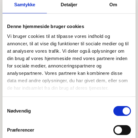
Samtykke
Detaljer
Om
Offentligtgjort i Jydske Vestkysten d. 24. april 2024
Denne hjemmeside bruger cookies
Vi bruger cookies til at tilpasse vores indhold og
Højtideligheden
annoncer, til at vise dig funktioner til sociale medier og til
at analysere vores trafik. Vi deler også oplysninger om
Fredag
d. 26. april 2024 kl. 11.00
din brug af vores hjemmeside med vores partnere inden
Åstrup Kirke
for sociale medier, annonceringspartnere og
Aastrup Alle 23, 6100 Haderslev
analysepartnere. Vores partnere kan kombinere disse
data med andre oplysninger, du har givet dem, eller som
+
de har indsamlet fra din brug af deres tjenester.
−
Samtykkevalg
Nødvendig
Leaflet
|
©
OpenStreetMap
contributors
Præferencer