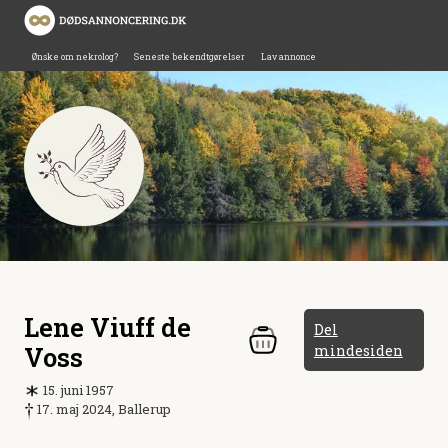
Ønske om nekrolog?
Seneste bekendtgørelser
Lav annonce
Lene Viuff de
Del
Voss
mindesiden
15. juni 1957
17. maj 2024, Ballerup