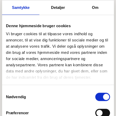
Samtykke
Detaljer
Om
Denne hjemmeside bruger cookies
Offentligtgjort i Dagbladet Holstebro,
Se flere
Struer og Lemvig d. 27. februar 2023
Vi bruger cookies til at tilpasse vores indhold og
annoncer, til at vise dig funktioner til sociale medier og til
at analysere vores trafik. Vi deler også oplysninger om
Højtideligheden
din brug af vores hjemmeside med vores partnere inden
for sociale medier, annonceringspartnere og
Fredag
d. 3. marts 2023 kl. 13.00
analysepartnere. Vores partnere kan kombinere disse
data med andre oplysninger, du har givet dem, eller som
Ulfkær Kirke
de har indsamlet fra din brug af deres tjenester.
+
Samtykkevalg
−
Nødvendig
Præferencer
Leaflet
|
©
OpenStreetMap
contributors