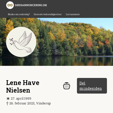
Ønske om nekrolog?
Seneste bekendtgørelser
Lav annonce
Lene Have
Del
Nielsen
mindesiden
27. april 1959
26. februar 2023, Vinderup