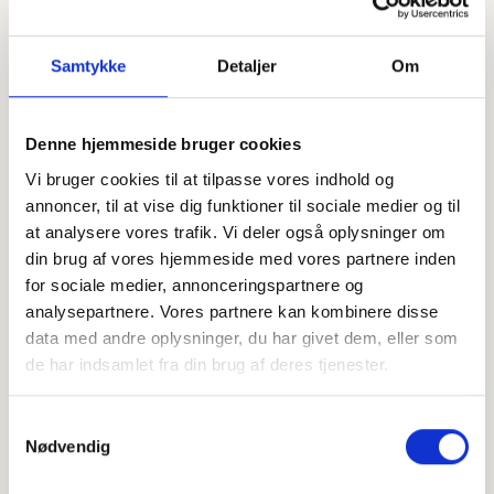
Samtykke
Detaljer
Om
Denne hjemmeside bruger cookies
Vi bruger cookies til at tilpasse vores indhold og
Offentligtgjort i Herning Folkeblad d. 20.
Se flere
annoncer, til at vise dig funktioner til sociale medier og til
juli 2023
at analysere vores trafik. Vi deler også oplysninger om
din brug af vores hjemmeside med vores partnere inden
for sociale medier, annonceringspartnere og
Højtideligheden
analysepartnere. Vores partnere kan kombinere disse
Lørdag
d. 22. juli 2023 kl. 11.00
data med andre oplysninger, du har givet dem, eller som
de har indsamlet fra din brug af deres tjenester.
Ikast Kirke
Samtykkevalg
+
Nødvendig
−