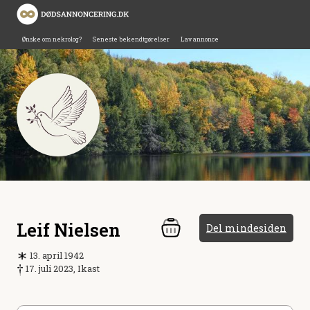
Ønske om nekrolog?
Seneste bekendtgørelser
Lav annonce
Leif Nielsen
Del mindesiden
13. april 1942
17. juli 2023, Ikast