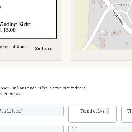
Lemvig d. 2. maj
Se flere
sen. Du kan tænde et lys, skrive et mindeord,
eller en rose
Tænd et lys
Ti