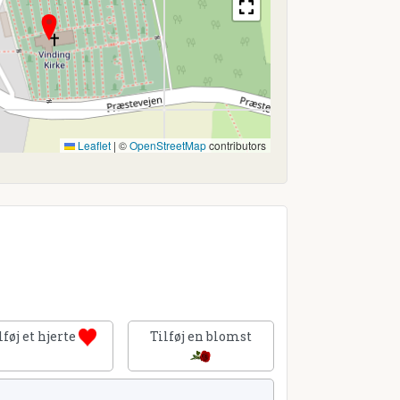
Leaflet
|
©
OpenStreetMap
contributors
lføj et hjerte
Tilføj en blomst