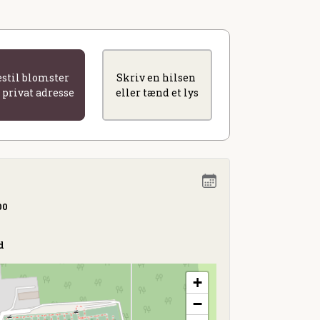
estil blomster
Skriv en hilsen
l privat adresse
eller tænd et lys
00
d
+
−