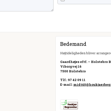
Bedemand
Højtideligheden bliver arrangere
Gaardhøjes eftf. – Holstebro 
Viborgvej 16
7500 Holstebro
Tlf.: 97 42 09 11
E-mail:
midt40@houkjaerbegr
Besøg hjemmeside