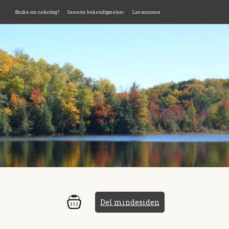
Ønske om nekrolog?
Seneste bekendtgørelser
Lav annonce
Del mindesiden