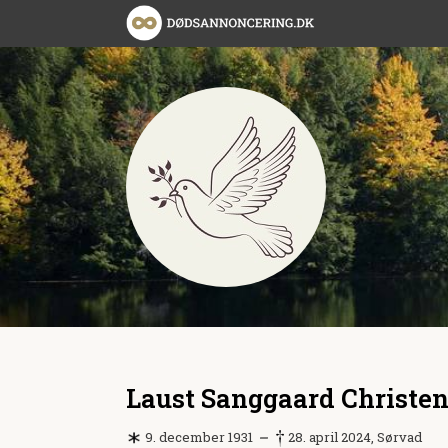
Laust Sanggaard Christe
9. december 1931
28. april 2024, Sørvad