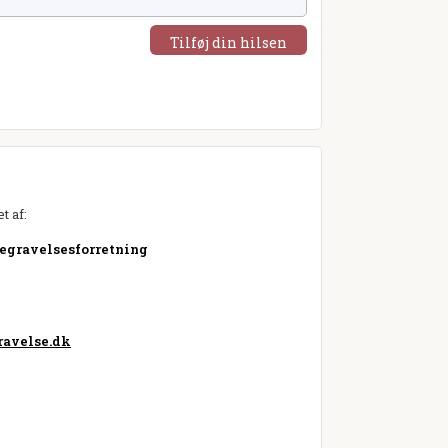
Tilføj din hilsen
t af:
Begravelsesforretning
avelse.dk