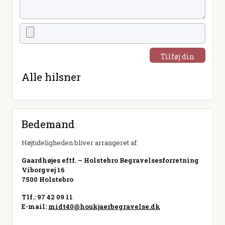
Tilføj din
hilsen
Alle hilsner
Bedemand
Højtideligheden bliver arrangeret af:
Gaardhøjes eftf. – Holstebro Begravelsesforretning
Viborgvej 16
7500 Holstebro
Tlf.: 97 42 09 11
E-mail:
midt40@houkjaerbegravelse.dk
Besøg hjemmeside