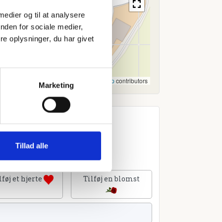
 medier og til at analysere
nden for sociale medier,
e oplysninger, du har givet
Leaflet
|
©
OpenStreetMap
contributors
Marketing
Tillad alle
lføj et hjerte
Tilføj en blomst