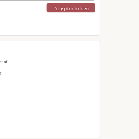
Tilføj din hilsen
t af:
g