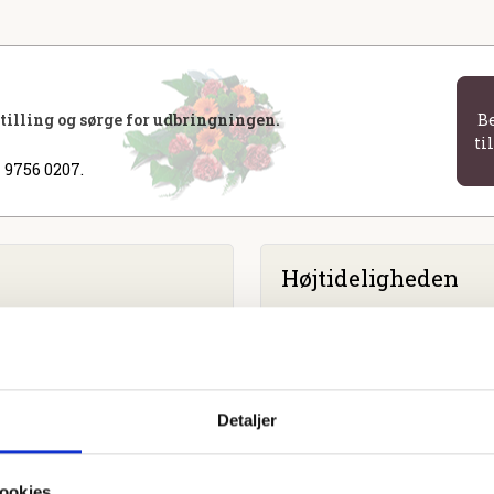
stilling og sørge for udbringningen.
B
ti
 9756 0207.
Højtideligheden
Lørdag
d. 14. oktober 2023 kl
Dommerby Kirke
Gl. Skolevej 2, 7800 Skive
Detaljer
ookies