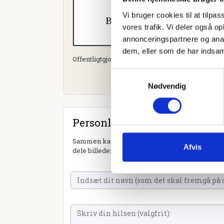
Vi bruger cookies til at tilpas
vores trafik. Vi deler også 
annonceringspartnere og anal
dem, eller som de har indsaml
Offentligtgjort i Skive Folkeblad d. 11. oktober 2
Samtykkevalg
Nødvendig
Personlig hilsen
Sammen kan vi mindes Kristian Ravn. Du kan tæn
Afvis
dele billeder og video eller blot sende et hjerte 