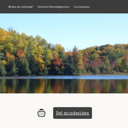
Ønske om nekrolog?
Seneste bekendtgørelser
Lav annonce
Del mindesiden