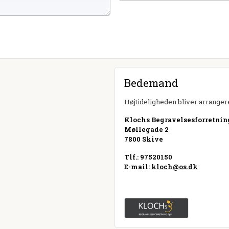
Bedemand
Højtideligheden bliver arrangere
Klochs Begravelsesforretnin
Møllegade 2
7800 Skive
Tlf.: 97520150
E-mail:
kloch@os.dk
Besøg hjemmeside