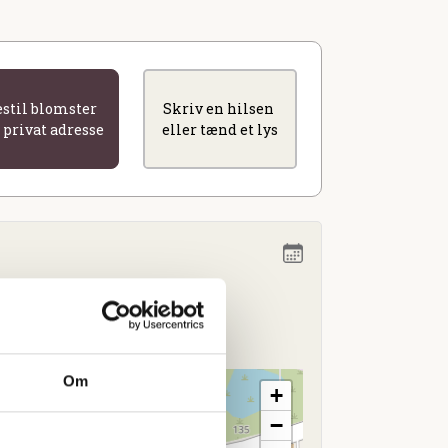
estil blomster
Skriv en hilsen
l privat adresse
eller tænd et lys
. 13.30
Om
+
−