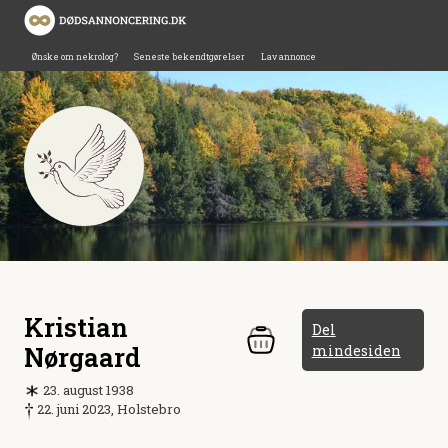
Ønske om nekrolog?
Seneste bekendtgørelser
Lav annonce
Kristian
Del
Nørgaard
mindesiden
23. august 1938
22. juni 2023, Holstebro