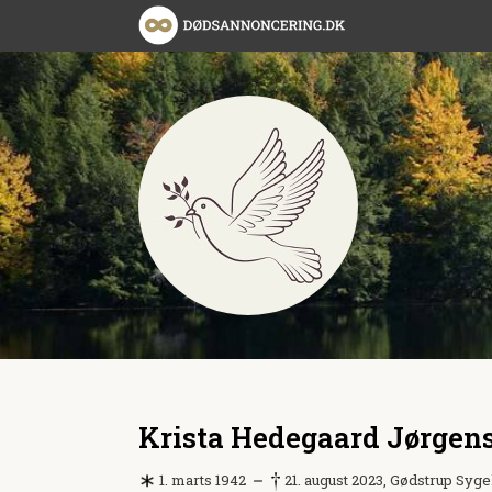
Krista Hedegaard Jørgen
1. marts 1942
21. august 2023, Gødstrup Syg