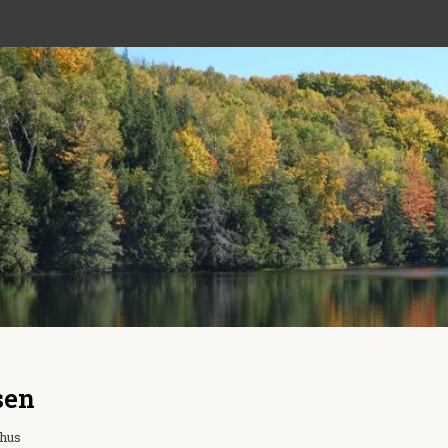
sen
ehus