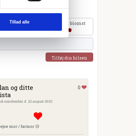
Tillad alle
lføj et hjerte
Tilføj en blomst
Tilføj din hilsen
lan og ditte
0
ista
 på mindesiden d. 22.august.2023
rejse mor / farmor 😥