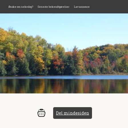
Ønske om nekrolog?
Seneste bekendtgørelser
Lav annonce
Del mindesiden