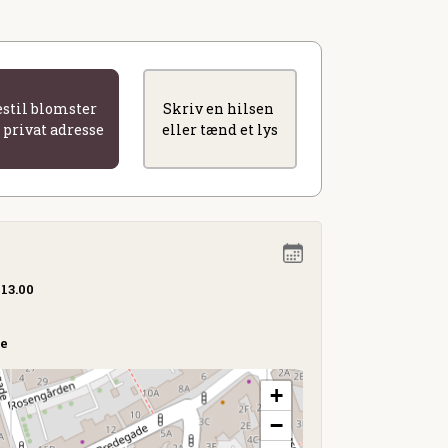
estil blomster
Skriv en hilsen
l privat adresse
eller tænd et lys
 13.00
de
+
−