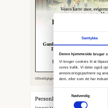
Samtykke
Denne hjemmeside bruger c
Vi bruger cookies til at tilpas
vores trafik. Vi deler også 
annonceringspartnere og anal
Offentligtgjort i Dødsannonce til mindeside d. 22
dem, eller som de har indsaml
Samtykkevalg
Nødvendig
Personlig hilsen
Sammen kan vi mindes Krista Hedegaard Jørgens