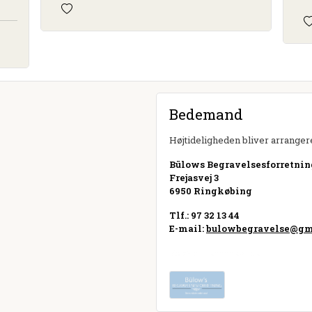
Bedemand
Højtideligheden bliver arrangere
Bülows Begravelsesforretni
Frejasvej 3
6950 Ringkøbing
Tlf.: 97 32 13 44
E-mail:
bulowbegravelse@gm
Besøg hjemmeside