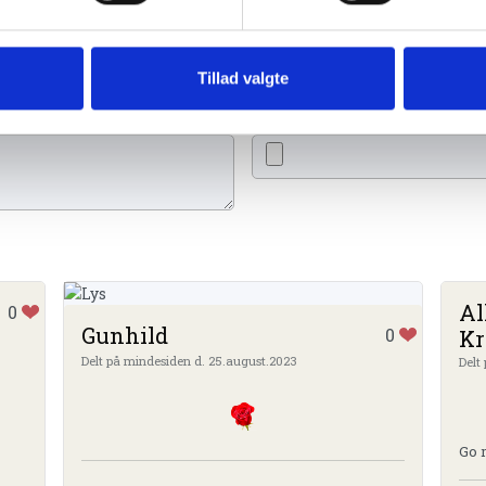
eller en rose
Tillad valgte
Tænd et lys
Ti
Al
0
Gunhild
0
Kr
Delt på mindesiden d. 25.august.2023
Delt
Go 