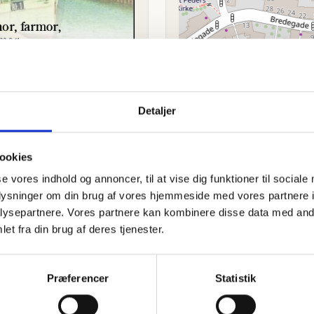
Detaljer
ookies
se vores indhold og annoncer, til at vise dig funktioner til sociale
oplysninger om din brug af vores hjemmeside med vores partnere i
ysepartnere. Vores partnere kan kombinere disse data med andr
. august 2023
et fra din brug af deres tjenester.
Præferencer
Statistik
en. Du kan tænde et lys, skrive et mindeord,