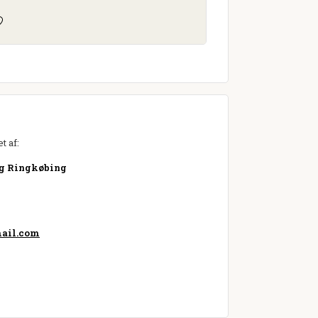
t af:
ng Ringkøbing
ail.com