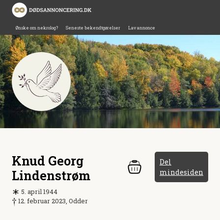
Ønske om nekrolog?
Seneste bekendtgørelser
Lav annonce
Knud Georg
Del
Lindenstrøm
mindesiden
5. april 1944
12. februar 2023, Odder