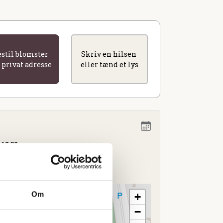
estil blomster
Skriv en hilsen
l privat adresse
eller tænd et lys
 12.30
bro
Om
+
−