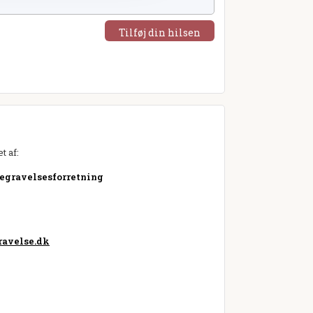
Tilføj din hilsen
t af:
Begravelsesforretning
avelse.dk