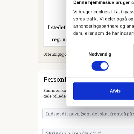
Denne hjemmeside bruger c
Vi bruger cookies til at tilpas
vores trafik. Vi deler også 
annonceringspartnere og anal
dem, eller som de har indsaml
Samtykkevalg
Offentligtgjort i Dagbladet Holstebro, Struer og 
Nødvendig
Personlig hilsen
Sammen kan vi mindes Knud Erik Nielsen. Du ka
Afvis
dele billeder og video eller blot sende et hjerte 