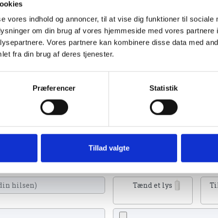
ookies
se vores indhold og annoncer, til at vise dig funktioner til sociale
oplysninger om din brug af vores hjemmeside med vores partnere i
ysepartnere. Vores partnere kan kombinere disse data med andr
et fra din brug af deres tjenester.
Lemvig d. 2. februar 2024
Præferencer
Statistik
n tænde et lys, skrive et mindeord,
Tillad valgte
eller en rose
Tænd et lys
Ti