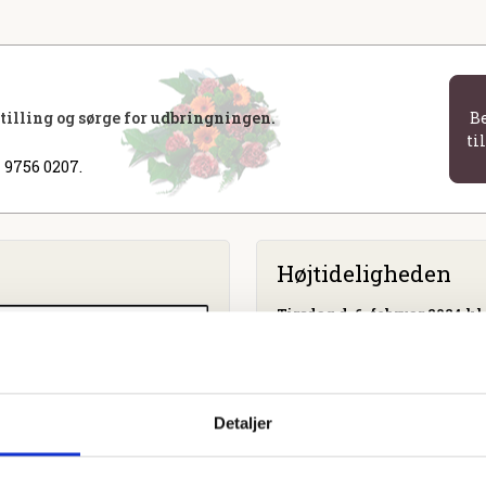
stilling og sørge for udbringningen.
B
ti
 9756 0207.
Højtideligheden
Tirsdag
d. 6. februar 2024 kl.
Viborgvejs Kapel
Viborgvej 10 B, 7500 Holste
Detaljer