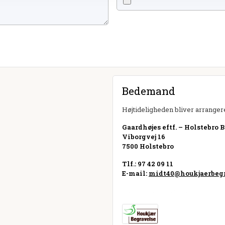
Bedemand
Højtideligheden bliver arrangere
Gaardhøjes eftf. – Holstebro 
Viborgvej 16
7500 Holstebro
Tlf.: 97 42 09 11
E-mail:
midt40@houkjaerbegr
Besøg hjemmeside