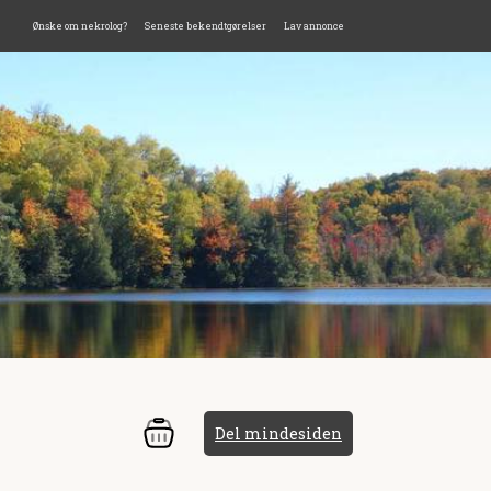
Ønske om nekrolog?
Seneste bekendtgørelser
Lav annonce
Del mindesiden