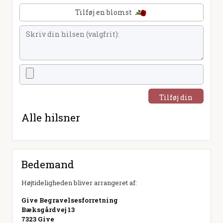
Tilføj en blomst
Tilføj din
hilsen
Alle hilsner
Bedemand
Højtideligheden bliver arrangeret af:
Give Begravelsesforretning
Bæksgårdvej 13
7323 Give