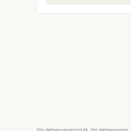
Om dødsannoncering.dk
Om dødsannoncer