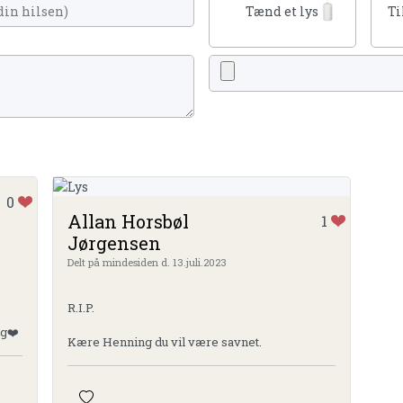
Tænd et lys
Ti
0
Allan Horsbøl
1
Jørgensen
Delt på mindesiden d. 13.juli.2023
R.I.P.
ig❤️
Kære Henning du vil være savnet.