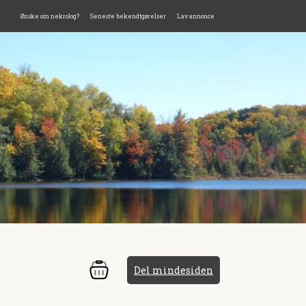
Ønske om nekrolog?
Seneste bekendtgørelser
Lav annonce
Del mindesiden