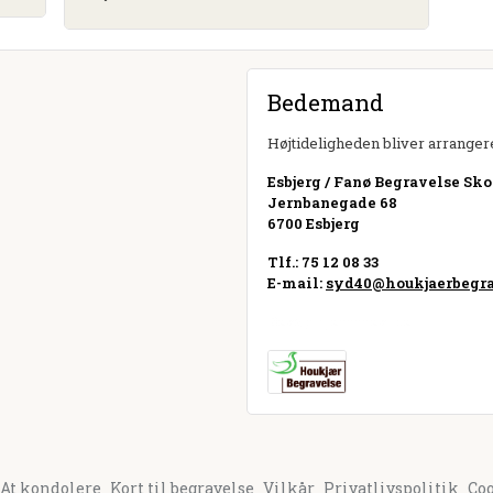
Bedemand
Højtideligheden bliver arrangere
Esbjerg / Fanø Begravelse Sko
Jernbanegade 68
6700 Esbjerg
Tlf.: 75 12 08 33
E-mail:
syd40@houkjaerbegra
Besøg hjemmeside
At kondolere
Kort til begravelse
Vilkår
Privatlivspolitik
Co