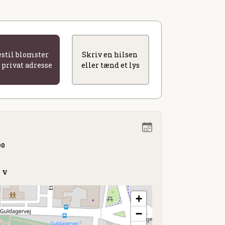
estil blomster
Skriv en hilsen
l privat adresse
eller tænd et lys
00
g V
+
−