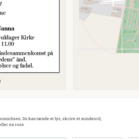
3
nichsen. Du kan tænde et lys, skrive et mindeord,
eller en rose