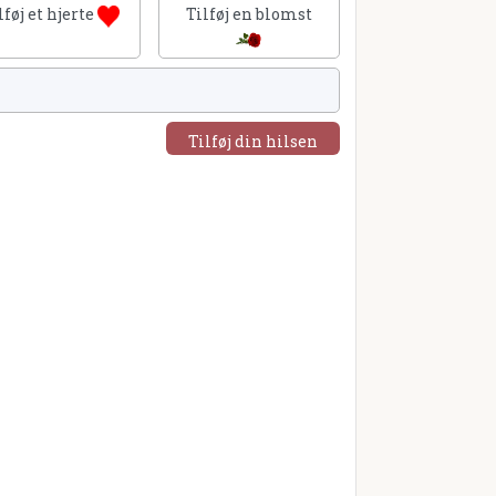
lføj et hjerte
Tilføj en blomst
Tilføj din hilsen