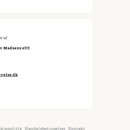
t af:
v Madsens eftf.
velse.dk
okiepolitik
Handelsbetingelser
Kontakt