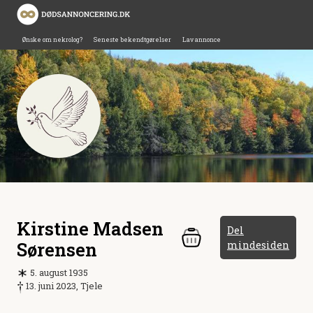
Ønske om nekrolog?
Seneste bekendtgørelser
Lav annonce
Kirstine Madsen
Del
Sørensen
mindesiden
5. august 1935
13. juni 2023, Tjele