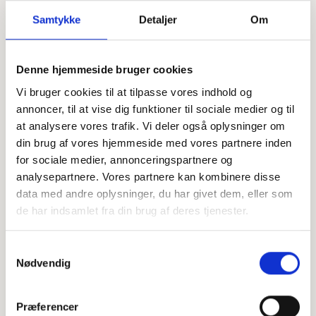
Samtykke
Detaljer
Om
Denne hjemmeside bruger cookies
Se flere
Offentligtgjort i Landsbyerne d. 21. juni 2023
Vi bruger cookies til at tilpasse vores indhold og
annoncer, til at vise dig funktioner til sociale medier og til
Højtideligheden
at analysere vores trafik. Vi deler også oplysninger om
din brug af vores hjemmeside med vores partnere inden
Lørdag
d. 17. juni 2023 kl. 13.30
for sociale medier, annonceringspartnere og
analysepartnere. Vores partnere kan kombinere disse
Ørum Kirke
Østergade 27, 8830 Tjele
data med andre oplysninger, du har givet dem, eller som
de har indsamlet fra din brug af deres tjenester.
+
−
Samtykkevalg
Nødvendig
Præferencer
Leaflet
|
©
OpenStreetMap
contributors