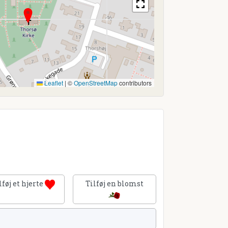
Leaflet
|
©
OpenStreetMap
contributors
lføj et hjerte
Tilføj en blomst