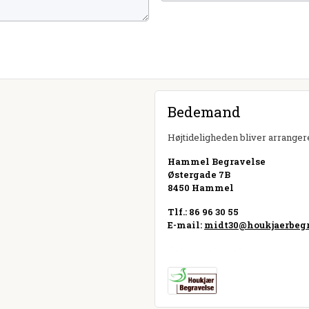
Bedemand
Højtideligheden bliver arrangere
Hammel Begravelse
Østergade 7B
8450 Hammel
Tlf.: 86 96 30 55
E-mail:
midt30@houkjaerbegr
Besøg hjemmeside