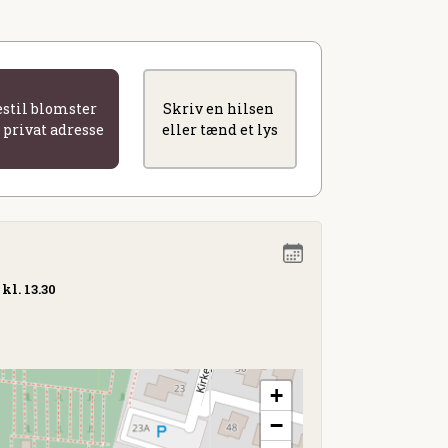
estil blomster
Skriv en hilsen
l privat adresse
eller tænd et lys
kl. 13.30
+
−