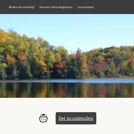
Ønske om nekrolog?
Seneste bekendtgørelser
Lav annonce
Del mindesiden