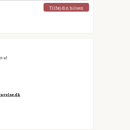
Tilføj din hilsen
t af:
avelse.dk