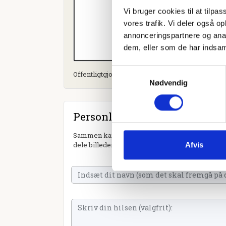
Vi bruger cookies til at tilpas
vores trafik. Vi deler også 
annonceringspartnere og anal
dem, eller som de har indsaml
Samtykkevalg
Offentligtgjort i Viborg Stiftfolkeblad d. 20. mart
Nødvendig
Personlig hilsen
Sammen kan vi mindes Kirsten Ravn Pedersen. D
dele billeder og video eller blot sende et hjerte 
Afvis