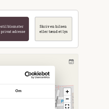
estil blomster
Skriv en hilsen
l privat adresse
eller tænd et lys
13.00
+
Om
−