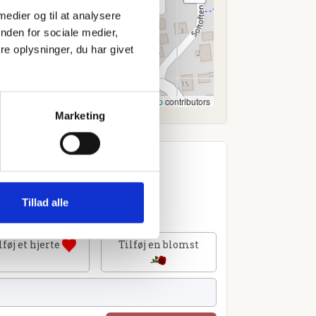
 medier og til at analysere
nden for sociale medier,
e oplysninger, du har givet
Leaflet
|
©
OpenStreetMap
contributors
Marketing
Tillad alle
lføj et hjerte
Tilføj en blomst