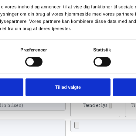
se vores indhold og annoncer, til at vise dig funktioner til sociale
oplysninger om din brug af vores hjemmeside med vores partnere i
ysepartnere. Vores partnere kan kombinere disse data med andr
et fra din brug af deres tjenester.
s 2023
Præferencer
Statistik
u kan tænde et lys, skrive et mindeord,
eller en rose
Tillad valgte
Tænd et lys
Ti