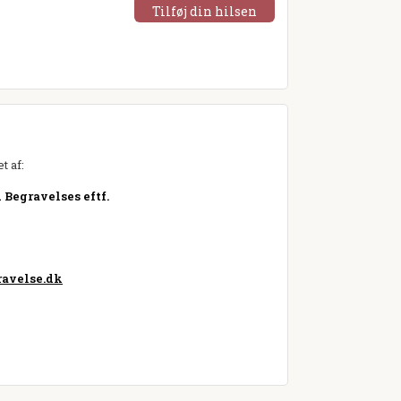
Tilføj din hilsen
t af:
Begravelses eftf.
avelse.dk