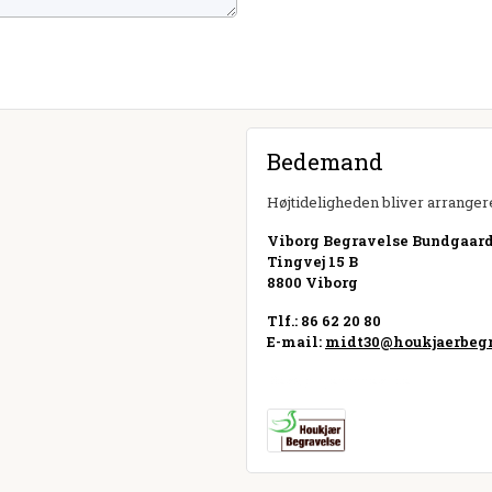
Bedemand
Højtideligheden bliver arrangere
Viborg Begravelse Bundgaard 
Tingvej 15 B
8800 Viborg
Tlf.: 86 62 20 80
E-mail:
midt30@houkjaerbegr
Besøg hjemmeside