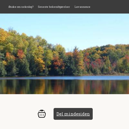
Ønske om nekrolog?
Seneste bekendtgørelser
Lav annonce
Del mindesiden