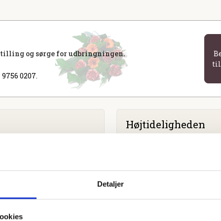
stilling og sørge for udbringningen.
B
ti
 9756 0207.
Højtideligheden
Lørdag
d. 18. marts 2023 kl. 
Rødding Kirke
Detaljer
ookies