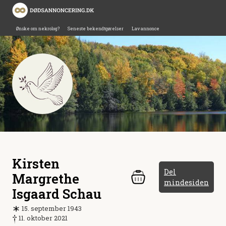
Ønske om nekrolog?
Seneste bekendtgørelser
Lav annonce
Kirsten
Del
Margrethe
mindesiden
Isgaard Schau
15. september 1943
11. oktober 2021