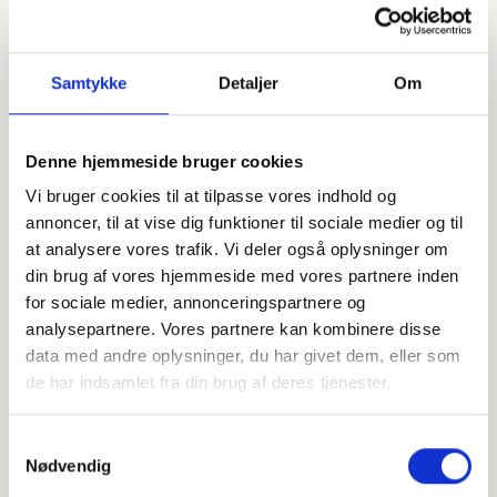
Samtykke
Detaljer
Om
Denne hjemmeside bruger cookies
Vi bruger cookies til at tilpasse vores indhold og
Offentligtgjort i Dødsannonce til mindeside d. 25.
september 2023
annoncer, til at vise dig funktioner til sociale medier og til
at analysere vores trafik. Vi deler også oplysninger om
din brug af vores hjemmeside med vores partnere inden
Højtideligheden
for sociale medier, annonceringspartnere og
analysepartnere. Vores partnere kan kombinere disse
Fredag
d. 15. oktober 2021 kl. 12.00
data med andre oplysninger, du har givet dem, eller som
de har indsamlet fra din brug af deres tjenester.
Langskov Kirke
Nyborgvej 2A, 7160 Tørring
Samtykkevalg
+
Nødvendig