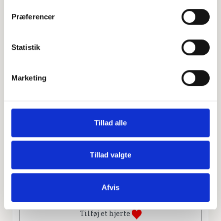
−
Præferencer
Leaflet
|
©
OpenStreetMap
contributors
Statistik
Marketing
Personlig hilsen
Sammen kan vi mindes Kirsten Margrethe Isgaard
Schau. Du kan tænde et lys, skrive et mindeord,
dele billeder og video eller blot sende et hjerte eller en
Tillad alle
rose
Tillad valgte
Tænd et lys
Afvis
Tilføj et hjerte