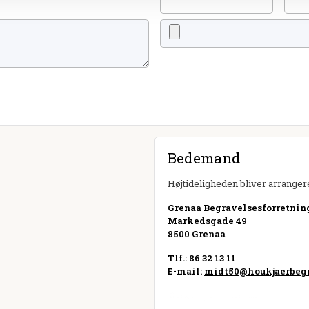
Bedemand
Højtideligheden bliver arrangere
Grenaa Begravelsesforretnin
Markedsgade 49
8500 Grenaa
Tlf.: 86 32 13 11
E-mail:
midt50@houkjaerbegr
Besøg hjemmeside