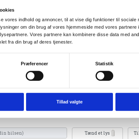
ookies
se vores indhold og annoncer, til at vise dig funktioner til sociale
oplysninger om din brug af vores hjemmeside med vores partnere i
ysepartnere. Vores partnere kan kombinere disse data med andr
et fra din brug af deres tjenester.
Præferencer
Statistik
gning af Folkebladet Norddjurs
Tillad valgte
Du kan tænde et lys, skrive et mindeord,
eller en rose
Tænd et lys
Ti