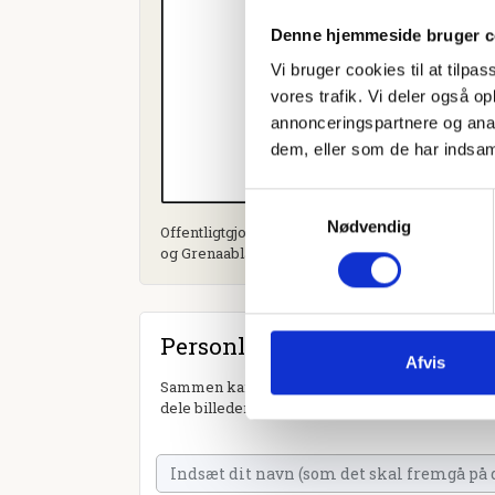
Denne hjemmeside bruger c
Vi bruger cookies til at tilpas
vores trafik. Vi deler også 
annonceringspartnere og anal
dem, eller som de har indsaml
Samtykkevalg
Nødvendig
Offentligtgjort i Din Avis Norddjurs (sammenlæ
og Grenaabladet) d. 3. maj 2023
Personlig hilsen
Afvis
Sammen kan vi mindes Kirsten Helge Sørensen. 
dele billeder og video eller blot sende et hjerte 