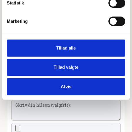
Statistik
Sammen kan vi mindes Kirsten Hedegaard. Du kan
tænde et lys, skrive et mindeord,
dele billeder og video eller blot sende et hjerte eller en
Marketing
rose
Tillad alle
Tænd et lys
Tillad valgte
Tilføj et hjerte
Afvis
Tilføj en blomst