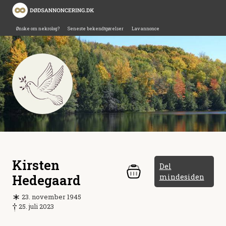
Ønske om nekrolog?
Seneste bekendtgørelser
Lav annonce
Kirsten
Del
Hedegaard
mindesiden
23. november 1945
25. juli 2023