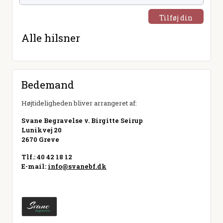
Tilføj din
hilsen
Alle hilsner
Bedemand
Højtideligheden bliver arrangeret af:
Svane Begravelse v. Birgitte Seirup
Lunikvej 20
2670 Greve
Tlf.: 40 42 18 12
E-mail:
info@svanebf.dk
Besøg hjemmeside