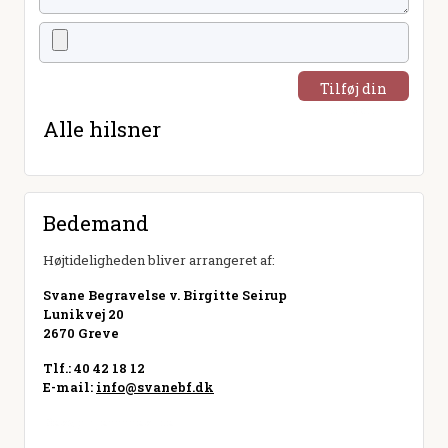
Tilføj din
hilsen
Alle hilsner
Bedemand
Højtideligheden bliver arrangeret af:
Svane Begravelse v. Birgitte Seirup
Lunikvej 20
2670 Greve
Tlf.: 40 42 18 12
E-mail:
info@svanebf.dk
Besøg hjemmeside