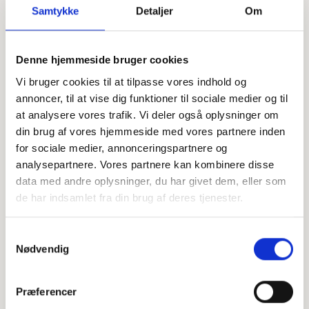
Samtykke
Detaljer
Om
Offentligtgjort i Ugeavisen Esbjerg d. 17. juli 2024
Denne hjemmeside bruger cookies
Vi bruger cookies til at tilpasse vores indhold og
annoncer, til at vise dig funktioner til sociale medier og til
Højtideligheden
at analysere vores trafik. Vi deler også oplysninger om
din brug af vores hjemmeside med vores partnere inden
Torsdag
d. 18. juli 2024 kl. 11.00
for sociale medier, annonceringspartnere og
Jerne Kirke
analysepartnere. Vores partnere kan kombinere disse
Møllebakken 2, 6705 Esbjerg Ø
data med andre oplysninger, du har givet dem, eller som
de har indsamlet fra din brug af deres tjenester.
+
−
Samtykkevalg
Nødvendig
Leaflet
|
©
OpenStreetMap
contributors
Præferencer