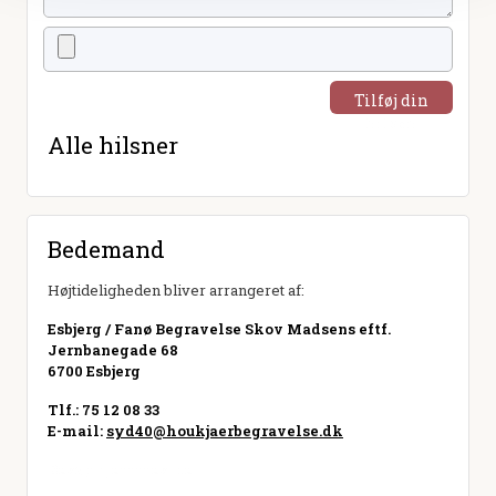
Tilføj din
hilsen
Alle hilsner
Bedemand
Højtideligheden bliver arrangeret af:
Esbjerg / Fanø Begravelse Skov Madsens eftf.
Jernbanegade 68
6700 Esbjerg
Tlf.: 75 12 08 33
E-mail:
syd40@houkjaerbegravelse.dk
Besøg hjemmeside