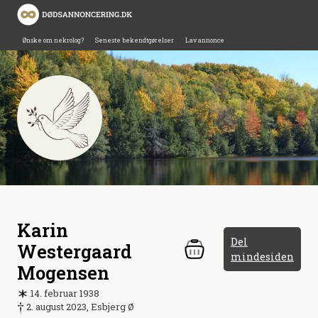
Ønske om nekrolog?
Seneste bekendtgørelser
Lav annonce
Karin
Del
Westergaard
mindesiden
Mogensen
14. februar 1938
2. august 2023, Esbjerg Ø