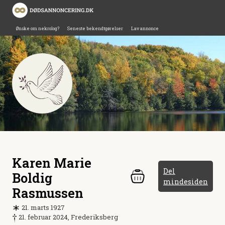
Ønske om nekrolog?
Seneste bekendtgørelser
Lav annonce
Karen Marie
Del
Boldig
mindesiden
Rasmussen
21. marts 1927
21. februar 2024, Frederiksberg