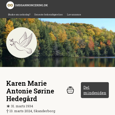
Ønske om nekrolog?
Seneste bekendtgørelser
Lav annonce
Karen Marie
Del
Antonie Sørine
mindesiden
Hedegård
31. marts 1934
13. marts 2024, Skanderborg