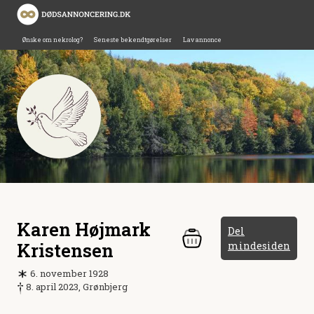
Ønske om nekrolog?
Seneste bekendtgørelser
Lav annonce
Karen Højmark
Del
Kristensen
mindesiden
6. november 1928
8. april 2023, Grønbjerg