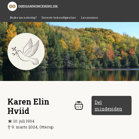
Ønske om nekrolog?
Seneste bekendtgørelser
Lav annonce
Karen Elin
Del
Hviid
mindesiden
10. juli 1934
9. marts 2024, Otterup