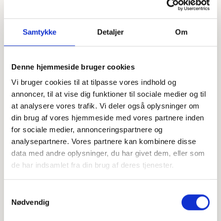
Samtykke
Detaljer
Om
Denne hjemmeside bruger cookies
Offentligtgjort i Tørring Folkeblad;
Se flere
overtaget af Hedensted/Juelsminde Avis
Vi bruger cookies til at tilpasse vores indhold og
d. 13. september 2023
annoncer, til at vise dig funktioner til sociale medier og til
at analysere vores trafik. Vi deler også oplysninger om
din brug af vores hjemmeside med vores partnere inden
Højtideligheden
for sociale medier, annonceringspartnere og
analysepartnere. Vores partnere kan kombinere disse
Lørdag
d. 16. september 2023 kl. 11.00
data med andre oplysninger, du har givet dem, eller som
Tørring Kirke
de har indsamlet fra din brug af deres tjenester.
Degnevej 6, 7160 Tørring
Samtykkevalg
+
Nødvendig
−