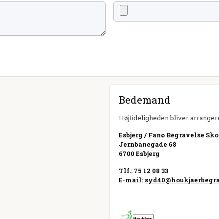
Bedemand
Højtideligheden bliver arrangere
Esbjerg / Fanø Begravelse Sko
Jernbanegade 68
6700 Esbjerg
Tlf.: 75 12 08 33
E-mail:
syd40@houkjaerbegra
Besøg hjemmeside