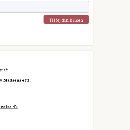
Tilføj din hilsen
t af:
v Madsens eftf.
velse.dk