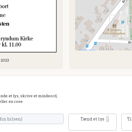
r 2023
de et lys, skrive et mindeord,
eller en rose
Tænd et lys
Ti