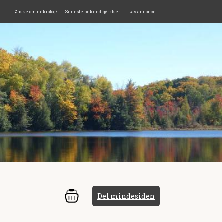
Ønske om nekrolog?
Seneste bekendtgørelser
Lav annonce
Del mindesiden