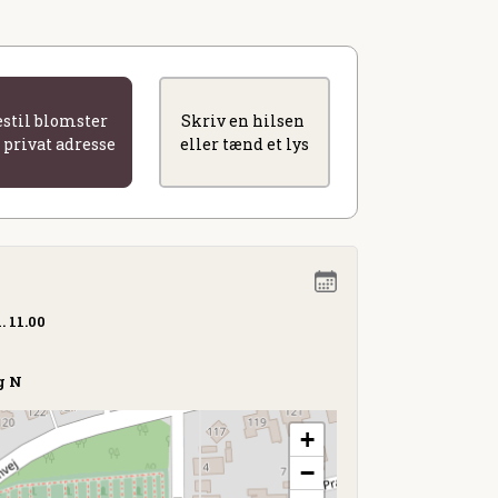
estil blomster
Skriv en hilsen
l privat adresse
eller tænd et lys
. 11.00
g N
+
−