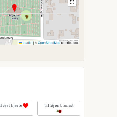
Leaflet
|
©
OpenStreetMap
contributors
lføj et hjerte
Tilføj en blomst