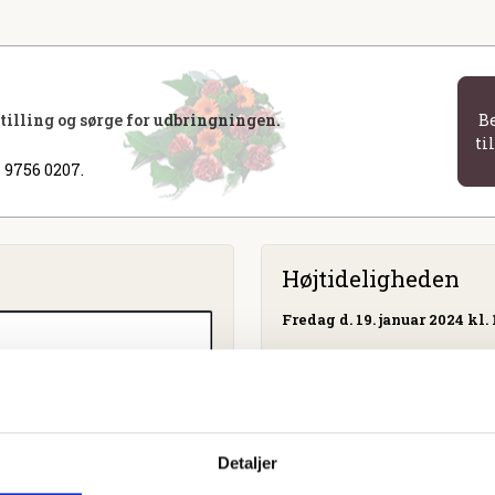
stilling og sørge for udbringningen.
B
ti
 9756 0207.
Højtideligheden
Fredag
d. 19. januar 2024 kl. 
Brørup Gl. Kirke
Adsersbølvej 1, 6650 Brørup
Detaljer