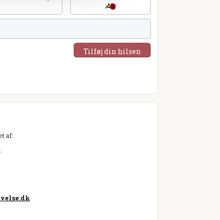
Tilføj din hilsen
t af:
g
velse.dk