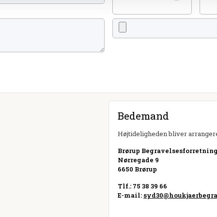
Bedemand
Højtideligheden bliver arrangere
Brørup Begravelsesforretnin
Nørregade 9
6650 Brørup
Tlf.: 75 38 39 66
E-mail:
syd30@houkjaerbegra
Besøg hjemmeside