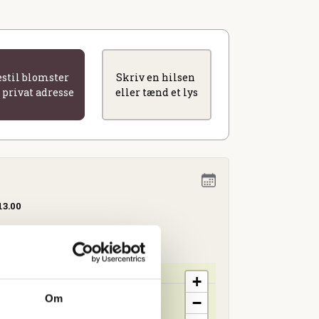
estil blomster
Skriv en hilsen
l privat adresse
eller tænd et lys
13.00
+
Om
−