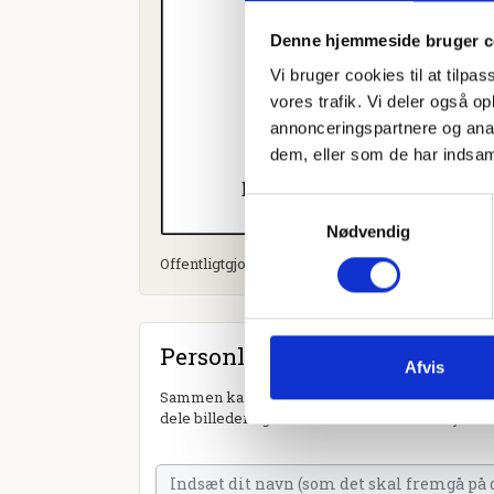
Denne hjemmeside bruger c
Vi bruger cookies til at tilpas
vores trafik. Vi deler også 
annonceringspartnere og anal
dem, eller som de har indsaml
Samtykkevalg
Nødvendig
Offentligtgjort i Jydske Vestkysten d. 14. januar
Personlig hilsen
Afvis
Sammen kan vi mindes Kaj Henning Janken. Du k
dele billeder og video eller blot sende et hjerte 