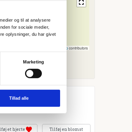
 medier og til at analysere
nden for sociale medier,
e oplysninger, du har givet
Leaflet
|
©
OpenStreetMap
contributors
Marketing
Tillad alle
lføj et hjerte
Tilføj en blomst