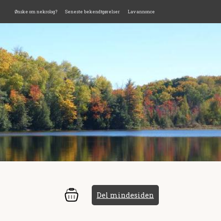
Ønske om nekrolog?
Seneste bekendtgørelser
Lav annonce
Del mindesiden