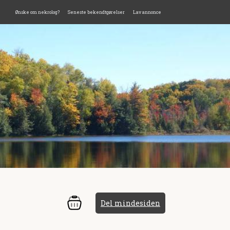
Ønske om nekrolog?
Seneste bekendtgørelser
Lav annonce
Del mindesiden