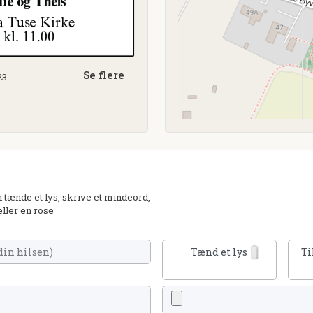
Se flere
23
tænde et lys, skrive et mindeord,
eller en rose
Tænd et lys
Ti