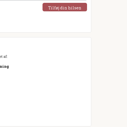
Tilføj din hilsen
t af:
tning