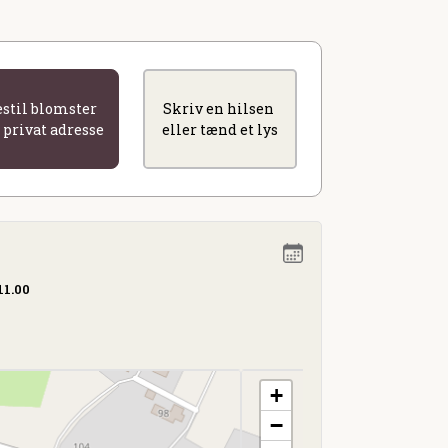
estil blomster
Skriv en hilsen
l privat adresse
eller tænd et lys
11.00
+
−