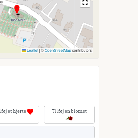
Leaflet
|
©
OpenStreetMap
contributors
lføj et hjerte
Tilføj en blomst