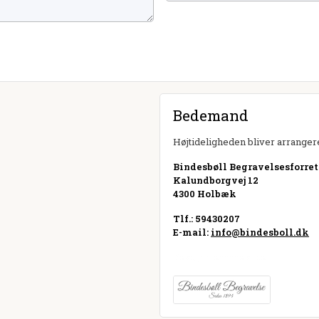
Bedemand
Højtideligheden bliver arrangere
Bindesbøll Begravelsesforre
Kalundborgvej 12
4300 Holbæk
Tlf.: 59430207
E-mail:
info@bindesboll.dk
Besøg hjemmeside