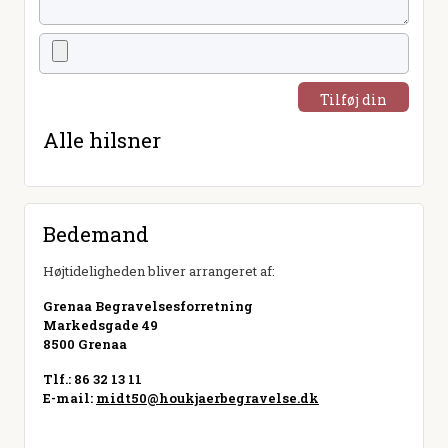
Tilføj din
hilsen
Alle hilsner
Bedemand
Højtideligheden bliver arrangeret af:
Grenaa Begravelsesforretning
Markedsgade 49
8500 Grenaa
Tlf.: 86 32 13 11
E-mail:
midt50@houkjaerbegravelse.dk
Besøg hjemmeside